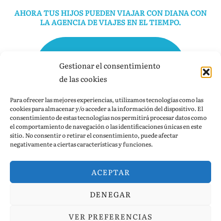
AHORA TUS HIJOS PUEDEN VIAJAR CON DIANA CON
LA AGENCIA DE VIAJES EN EL TIEMPO
.
PINCHA AQUÍ PARA TENER TODA
Gestionar el consentimiento
de las cookies
LA INFORMACIÓN
Para ofrecer las mejores experiencias, utilizamos tecnologías como las
cookies para almacenar y/o acceder a la información del dispositivo. El
consentimiento de estas tecnologías nos permitirá procesar datos como
AVISO LEGAL – POLÍTICA DE PRIVACIDAD
el comportamiento de navegación o las identificaciones únicas en este
sitio. No consentir o retirar el consentimiento, puede afectar
POLÍTICA DE COOKIES
negativamente a ciertas características y funciones.
ACEPTAR
DENEGAR
Funciona con WordPress
VER PREFERENCIAS
Inspiro WordPress Theme por
WPZOOM