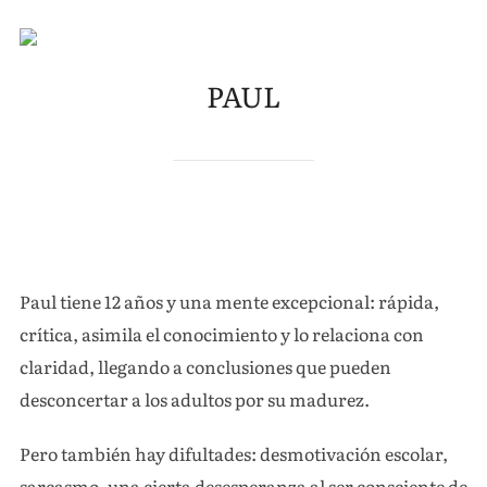
Saltar
al
ALTE
contenido
PAUL
Paul tiene 12 años y una mente excepcional: rápida,
crítica, asimila el conocimiento y lo relaciona con
claridad, llegando a conclusiones que pueden
desconcertar a los adultos por su madurez.
Pero también hay difultades: desmotivación escolar,
sarcasmo, una cierta desesperanza al ser consciente de