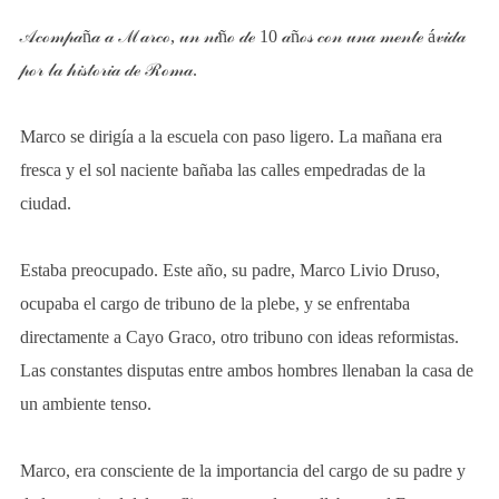
𝒜𝒸ℴ𝓂𝓅𝒶ñ𝒶 𝒶 ℳ𝒶𝓇𝒸ℴ, 𝓊𝓃 𝓃𝒾ñℴ 𝒹ℯ 10 𝒶ñℴ𝓈 𝒸ℴ𝓃 𝓊𝓃𝒶 𝓂ℯ𝓃𝓉ℯ á𝓋𝒾𝒹𝒶
𝓅ℴ𝓇 𝓁𝒶 𝒽𝒾𝓈𝓉ℴ𝓇𝒾𝒶 𝒹ℯ ℛℴ𝓂𝒶.
Marco se dirigía a la escuela con paso ligero. La mañana era
fresca y el sol naciente bañaba las calles empedradas de la
ciudad.
Estaba preocupado. Este año, su padre, Marco Livio Druso,
ocupaba el cargo de tribuno de la plebe, y se enfrentaba
directamente a Cayo Graco, otro tribuno con ideas reformistas.
Las constantes disputas entre ambos hombres llenaban la casa de
un ambiente tenso.
Marco, era consciente de la importancia del cargo de su padre y